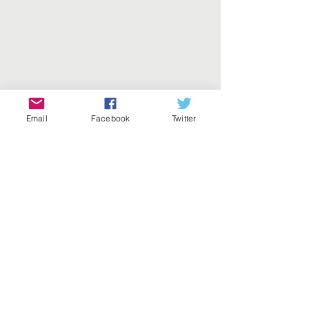
Email
Facebook
Twitter
© 2008-2026 by Figli di Pomigliano d'Arco N.
Massapequa, NY
Maintained by scafidi