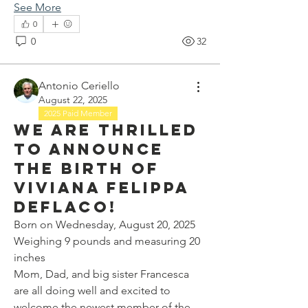
See More
0
0
32
Antonio Ceriello
August 22, 2025
2025 Paid Member
We are thrilled
to announce
the birth of
Viviana Felippa
DeFlaco!
Born on Wednesday, August 20, 2025
Weighing 9 pounds and measuring 20 
inches
Mom, Dad, and big sister Francesca 
are all doing well and excited to 
welcome the newest member of the 