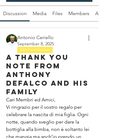
Discussion
Media
Files
Members
About
Antonio Ceriello
September 8, 2025
2025 Paid Member
A thank you
note from
Anthony
DeFalco and his
family
Cari Membri ed Amici,
Vi ringrazio per il vostro regalo per 
celebrare la nascita di mia figlia. Ogni 
notte, quando sveglio per dare la 
bottiglia alla bimba, non è soltanto lei 
che mangia ma anch’io prendo un 